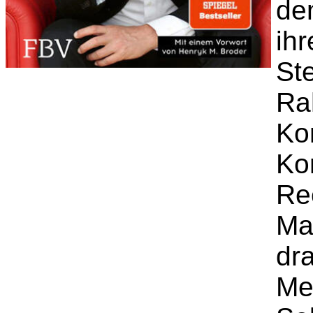
de
ih
St
Ra
Ko
Ko
Rec
Ma
dra
Mei