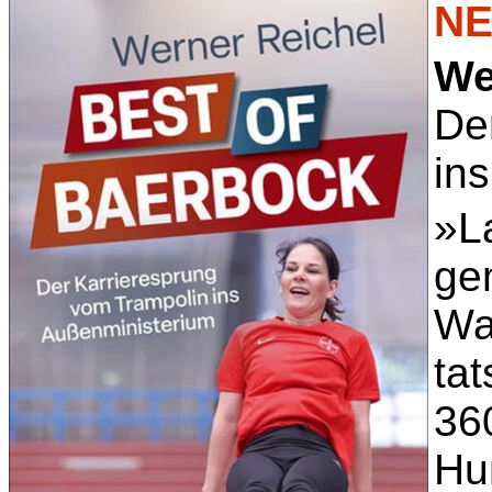
NE
We
De
in
»L
ge
Wa
tat
36
Hu