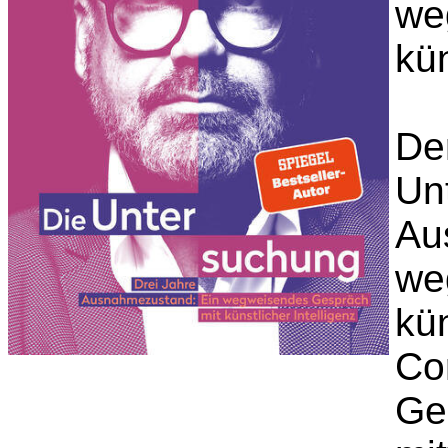
we
kün
De
Un
Au
we
kün
Cor
Ge