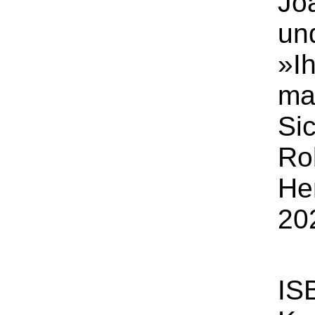
Jo
und
»I
ma
Sic
Ro
He
20
IS