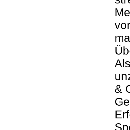
Me
von
ma
Üb
Als
un
& C
Ger
Er
Sp