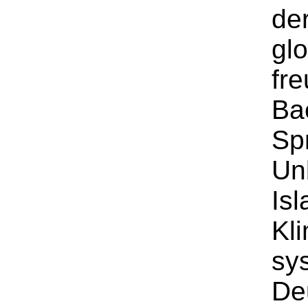
der
glo
fre
Ba
Spr
Un
Isl
Kli
sy
De