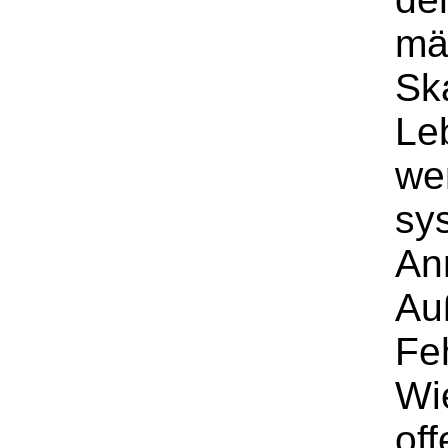
mäc
Sk
Leb
we
sy
An
Au
Fe
Wi
of