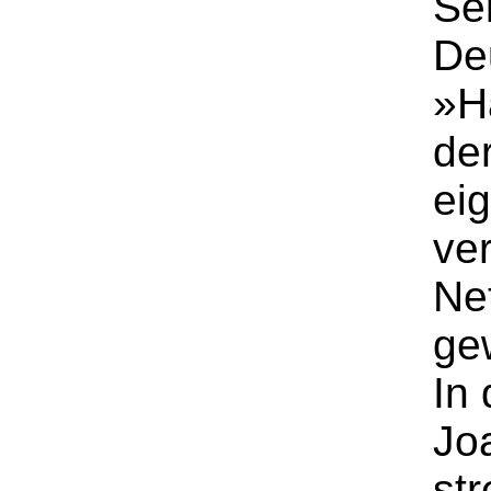
Se
De
»H
de
ei
ve
Ne
ge
In
Joa
str