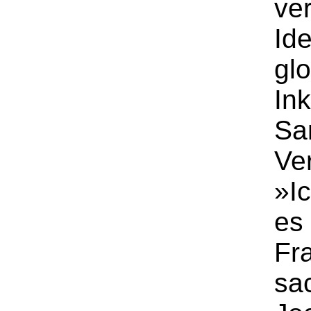
ver
Id
gl
Ink
Sa
Ve
»I
es 
Fr
sa