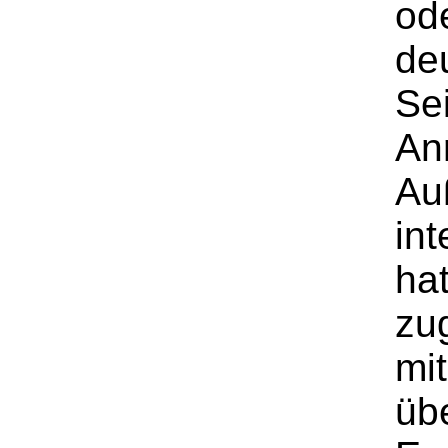
ode
de
Se
An
Au
int
ha
zu
mit
üb