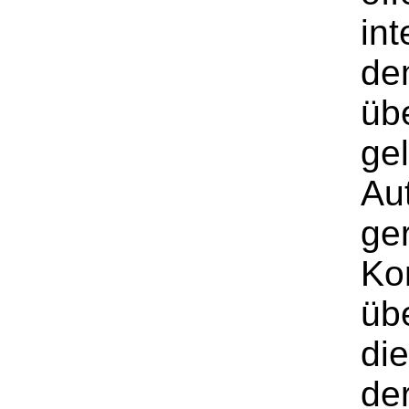
int
de
üb
ge
Au
ger
Ko
üb
di
der