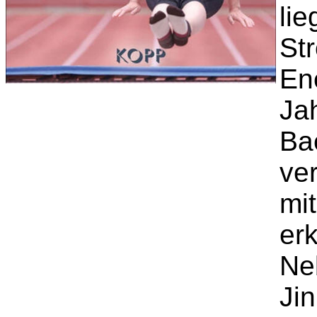
li
St
En
Ja
Ba
ve
mit
erk
Ne
Jin