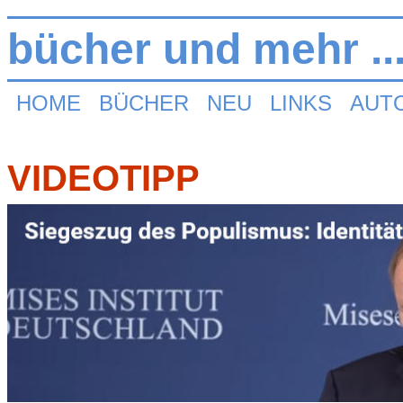
bücher und mehr ..
HOME
BÜCHER
NEU
LINKS
AUT
VIDEOTIPP