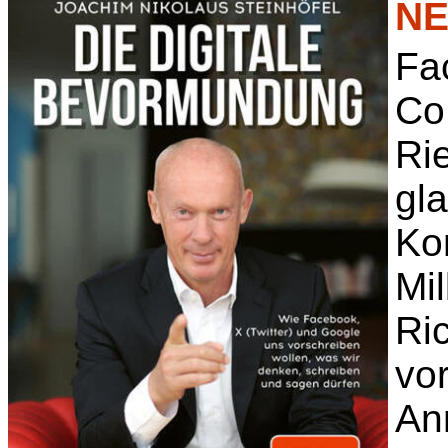
NE
Fa
Co
Ri
gl
Ko
Mi
Ri
vo
An