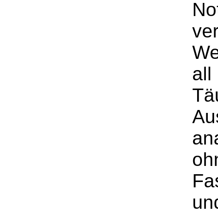
No
ve
We
all
Tä
Au
ana
ohn
Fa
und