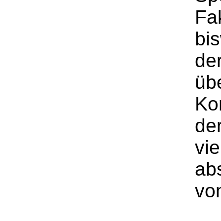
Fa
bis
der
üb
Ko
der
vie
ab
vo