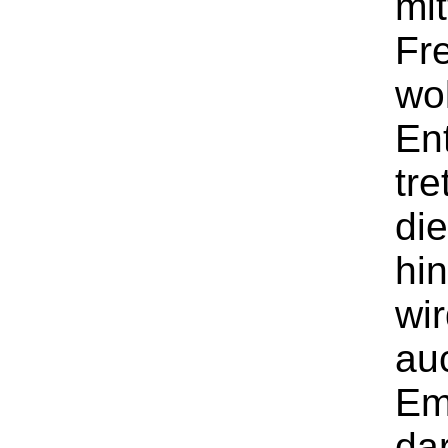
mi
Fr
wo
En
tr
die
hin
wi
au
Em
dar