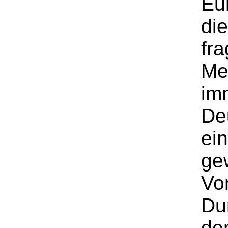
Eu
di
fra
Me
im
Deu
ei
ge
Vo
Dur
de