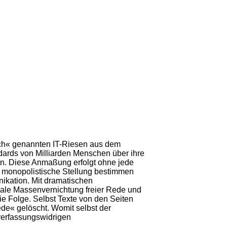
Tech« genannten IT-Riesen aus dem
dards von Milliarden Menschen über ihre
en. Diese Anmaßung erfolgt ohne jede
u monopolistische Stellung bestimmen
ikation. Mit dramatischen
ale Massenvernichtung freier Rede und
die Folge. Selbst Texte von den Seiten
e« gelöscht. Womit selbst der
verfassungswidrigen