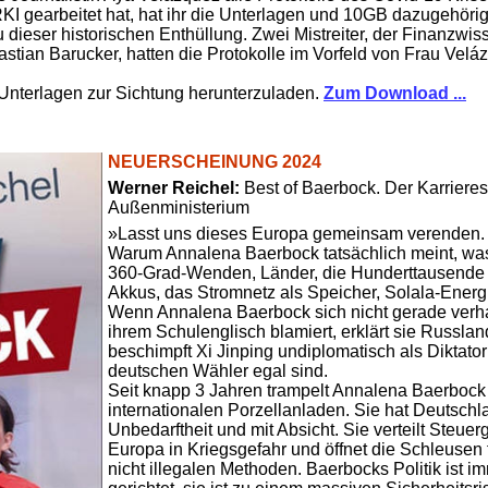
m RKI gearbeitet hat, hat ihr die Unterlagen und 10GB dazugehör
 dieser historischen Enthüllung. Zwei Mistreiter, der Finanzwi
stian Barucker, hatten die Protokolle im Vorfeld von Frau Velá
 Unterlagen zur Sichtung herunterzuladen.
Zum Download ...
NEUERSCHEINUNG 2024
Werner Reichel:
Best of Baerbock. Der Karriere
Außenministerium
»Lasst uns dieses Europa gemeinsam verenden.
Warum Annalena Baerbock tatsächlich meint, was
360-Grad-Wenden, Länder, die Hunderttausende Ki
Akkus, das Stromnetz als Speicher, Solala-Energ
Wenn Annalena Baerbock sich nicht gerade verhas
ihrem Schulenglisch blamiert, erklärt sie Russla
beschimpft Xi Jinping undiplomatisch als Diktator 
deutschen Wähler egal sind.
Seit knapp 3 Jahren trampelt Annalena Baerbock
internationalen Porzellanladen. Sie hat Deutsch
Unbedarftheit und mit Absicht. Sie verteilt Steue
Europa in Kriegsgefahr und öffnet die Schleusen 
nicht illegalen Methoden. Baerbocks Politik ist 