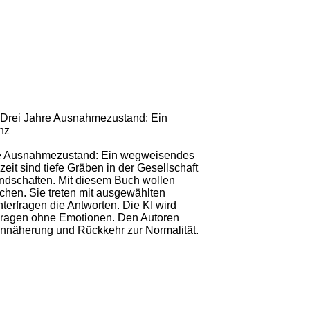
Drei Jahre Ausnahmezustand: Ein
nz
re Ausnahmezustand: Ein wegweisendes
eit sind tiefe Gräben in der Gesellschaft
undschaften. Mit diesem Buch wollen
hen. Sie treten mit ausgewählten
nterfragen die Antworten. Die KI wird
 Fragen ohne Emotionen. Den Autoren
r Annäherung und Rückkehr zur Normalität.