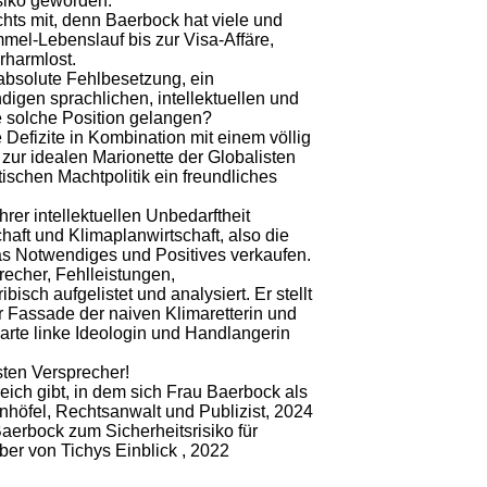
isiko geworden.
hts mit, denn Baerbock hat viele und
mel-Lebenslauf bis zur Visa-Affäre,
rharmlost.
absolute Fehlbesetzung, ein
igen sprachlichen, intellektuellen und
e solche Position gelangen?
 Defizite in Kombination mit einem völlig
zur idealen Marionette der Globalisten
stischen Machtpolitik ein freundliches
rer intellektuellen Unbedarftheit
aft und Klimaplanwirtschaft, also die
as Notwendiges und Positives verkaufen.
recher, Fehlleistungen,
ch aufgelistet und analysiert. Er stellt
r Fassade der naiven Klimaretterin und
nharte linke Ideologin und Handlangerin
sten Versprecher!
eich gibt, in dem sich Frau Baerbock als
nhöfel, Rechtsanwalt und Publizist, 2024
erbock zum Sicherheitsrisiko für
ber von Tichys Einblick , 2022