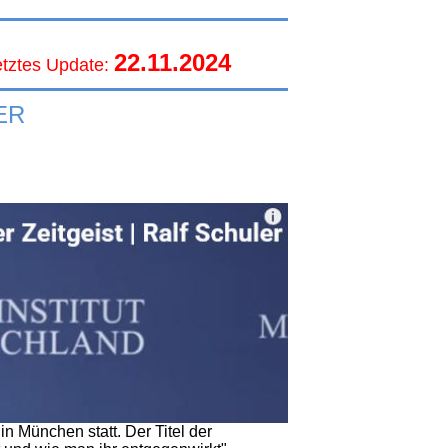
22.11.2024
etztes Update:
ER
n München statt. Der Titel der