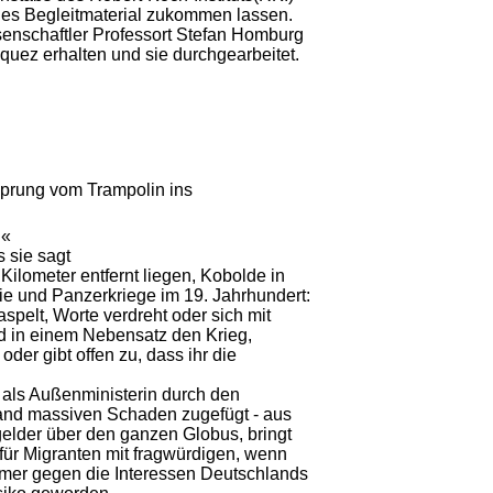
iges Begleitmaterial zukommen lassen.
ssenschaftler Professort Stefan Homburg
zquez erhalten und sie durchgearbeitet.
sprung vom Trampolin ins
 «
 sie sagt
lometer entfernt liegen, Kobolde in
ie und Panzerkriege im 19. Jahrhundert:
pelt, Worte verdreht oder sich mit
nd in einem Nebensatz den Krieg,
oder gibt offen zu, dass ihr die
 als Außenministerin durch den
land massiven Schaden zugefügt - aus
rgelder über den ganzen Globus, bringt
für Migranten mit fragwürdigen, wenn
immer gegen die Interessen Deutschlands