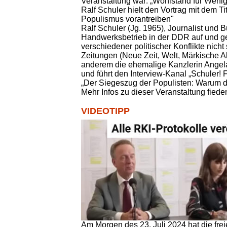
Veranstaltung war: „Wohlstand für Wenig
Ralf Schuler hielt den Vortrag mit dem Ti
Populismus vorantreiben"
Ralf Schuler (Jg. 1965), Journalist und 
Handwerksbetrieb in der DDR auf und ger
verschiedener politischer Konflikte nic
Zeitungen (Neue Zeit, Welt, Märkische 
anderem die ehemalige Kanzlerin Angela 
und führt den Interview-Kanal „Schuler! 
„Der Siegeszug der Populisten: Warum die
Mehr Infos zu dieser Veranstaltung fied
VIDEOTIPP
Am Morgen des 23. Juli 2024 hat die frei