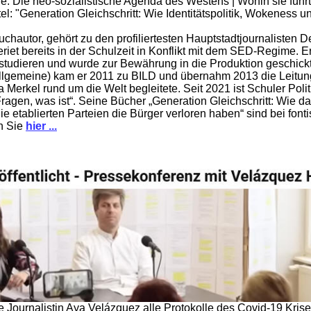
e. Die neo-sozialistische Agenda des Westens | Wohin sie führ
tel: "Generation Gleichschritt: Wie Identitätspolitik, Wokeness 
Buchautor, gehört zu den profiliertesten Hauptstadtjournalisten 
iet bereits in der Schulzeit in Konflikt mit dem SED-Regime. 
ht studieren und wurde zur Bewährung in die Produktion geschick
Allgemeine) kam er 2011 zu BILD und übernahm 2013 die Leitung
Merkel rund um die Welt begleitete. Seit 2021 ist Schuler Poli
Fragen, was ist“. Seine Bücher „Generation Gleichschritt: Wie 
 etablierten Parteien die Bürger verloren haben“ sind bei fonti
en Sie
hier ...
e Journalistin Aya Velázquez alle Protokolle des Covid-19 Kris