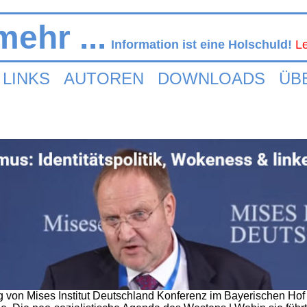
ehr ...
Information ist eine Holschuld!
L
LINKS
AUTOREN
DOWNLOADS
ÜB
 von Mises Institut Deutschland Konferenz im Bayerischen Hof i