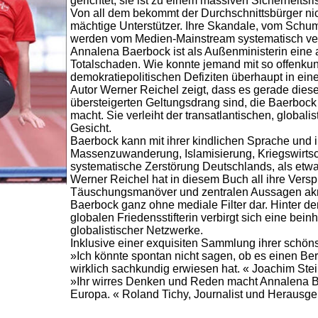
gerichtet, sie ist zu einem massiven Sicherheitsr
Von all dem bekommt der Durchschnittsbürger nic
mächtige Unterstützer. Ihre Skandale, vom Schum
werden vom Medien-Mainstream systematisch ve
Annalena Baerbock ist als Außenministerin eine 
Totalschaden. Wie konnte jemand mit so offenkund
demokratiepolitischen Defiziten überhaupt in ein
Autor Werner Reichel zeigt, dass es gerade diese
übersteigerten Geltungsdrang sind, die Baerbock 
macht. Sie verleiht der transatlantischen, globali
Gesicht.
Baerbock kann mit ihrer kindlichen Sprache und ih
Massenzuwanderung, Islamisierung, Kriegswirtsch
systematische Zerstörung Deutschlands, als etw
Werner Reichel hat in diesem Buch all ihre Versp
Täuschungsmanöver und zentralen Aussagen akribis
Baerbock ganz ohne mediale Filter dar. Hinter de
globalen Friedensstifterin verbirgt sich eine bei
globalistischer Netzwerke.
Inklusive einer exquisiten Sammlung ihrer schön
»Ich könnte spontan nicht sagen, ob es einen Ber
wirklich sachkundig erwiesen hat. « Joachim Stei
»Ihr wirres Denken und Reden macht Annalena Ba
Europa. « Roland Tichy, Journalist und Herausge